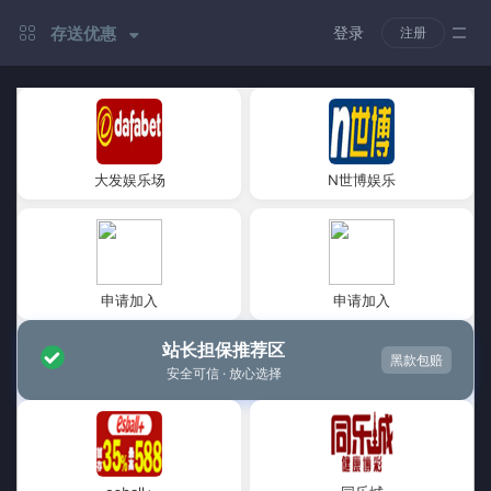
存送优惠
登录
注册
大发娱乐场
N世博娱乐
申请加入
申请加入
站长担保推荐区
黑款包赔
安全可信 · 放心选择