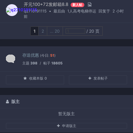
开元100+72发邮箱8.8
新人帖
q2710191115
•
最后由
1人高考电梯停运
回复于
2 小时
前
1
2
... 20
/ 20 页
存送优惠
(今日:
51
)
主题
398
/
帖子
18605
收藏本版
0
发表帖子
版主
暂无版主
申请版主