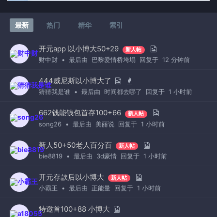
最新
热门
精华
索引
开元app 以小博大50+29
新人帖
财中财
•
最后由
巴黎爱情桥垮塌
回复于
12 分钟前
444威尼斯以小博大了
猜猜我是谁
•
最后由
时间都去哪了
回复于
1 小时前
662钱能钱包首存100+66
新人帖
song26
•
最后由
美丽说
回复于
1 小时前
新人50+50老人百分百
新人帖
bie8819
•
最后由
3d豪情
回复于
1 小时前
开元存款后以小博大
新人帖
小霸王
•
最后由
正能量
回复于
1 小时前
特邀首100+88 小博大