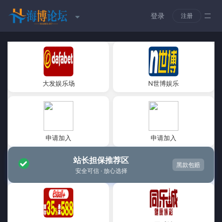
登录
注册
大发娱乐场
N世博娱乐
申请加入
申请加入
站长担保推荐区
黑款包赔
安全可信 · 放心选择