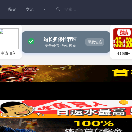
曝光
交流
站长担保推荐区
黑款包赔
安全可信 · 放心选择
申请加入
esball+