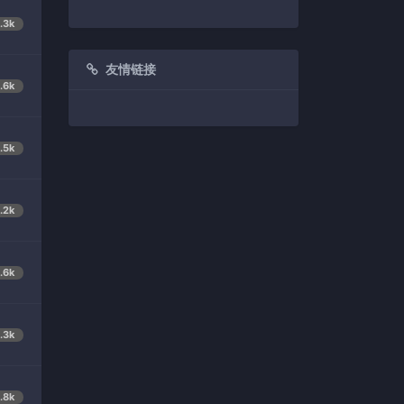
4.3k
友情链接
3.6k
5.5k
4.2k
9.6k
3.3k
6.8k