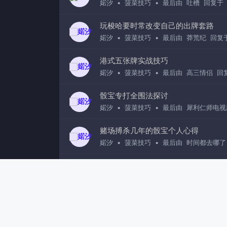
婼汐
•
菠菜技巧
•
最后由
吐槽
回复于
玩梭哈要时常改变自己的出牌套路
婼汐
•
菠菜技巧
•
最后由
莽荒纪
回复
港式五张牌实战技巧
婼汐
•
菠菜技巧
•
最后由
高三情侣
回
骰宝专打全围法探讨
婼汐
•
菠菜技巧
•
最后由
犀利仁师电视
赌场搏杀几年的骰宝个人心得
婼汐
•
菠菜技巧
•
最后由
时间都去哪了
骰宝投注单点，收益率的计算
婼汐
•
菠菜技巧
•
最后由
刀客家族的女
评论金宝博和波音的骰宝
婼汐
•
菠菜技巧
•
最后由
人艰不拆
回