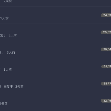
于
2周前
24 / 
2天前
20 / 2
复于
3天前
29 / 
复于
3天前
31 / 
于
3天前
38 / 
播
回复于
3天前
32 / 
1天前