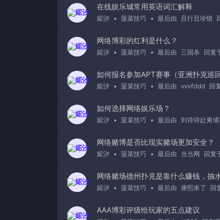
在线娱乐城常用英语词汇解释
婼汐
•
菠菜技巧
•
最后由
且行且珍惜
网络博彩的红利是什么？
婼汐
•
菠菜技巧
•
最后由
三国杀
回复
如何报名参加APT赛事（亚洲扑克巡
婼汐
•
菠菜技巧
•
最后由
vvvfddd
回
如何选择网络娱乐场？
婼汐
•
菠菜技巧
•
最后由
刘诗诗赴柬埔
网络赌博是否比现实赌场更加安全？
婼汐
•
菠菜技巧
•
最后由
当当网
回复
网络赌场德州扑克是靠什么赚钱，抽
婼汐
•
菠菜技巧
•
最后由
康熙来了
回
AAA博彩评级给玩家的五点建议