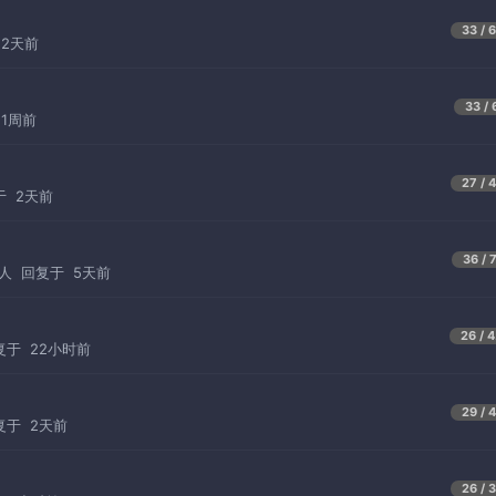
33 / 
2天前
33 / 
1周前
27 / 
于
2天前
36 / 
人
回复于
5天前
26 / 4
复于
22小时前
29 / 
复于
2天前
26 / 