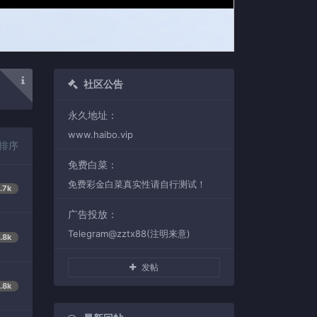
社区公告
永久地址：
www.haibo.vip
排序
免费白菜：
免费彩金白菜真实性请自行测试！
4.7k
广告投放：
Telegram@zztx88(注明来意)
5.8k
发帖
3.8k