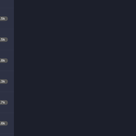
3.5k
.5k
4.8k
5.3k
7.7k
5.6k