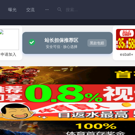
曝光
交流
站长担保推荐区
黑款包赔
安全可信 · 放心选择
申请加入
esball+