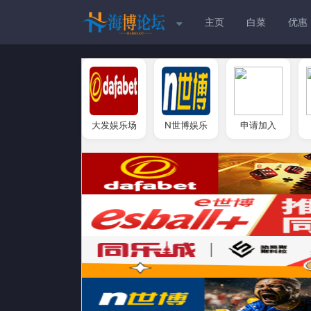
主页
白菜
优惠
大发娱乐场
N世博娱乐
申请加入