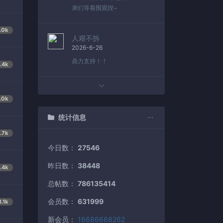
弟们等着围观捏~
.0k
人艰不拆
2026-6-26
鼎力支持！！
6.4k
.0k
统计信息
2.7k
今日数：
27546
昨日数：
38448
3.4k
总帖数：
786135414
会员数：
631999
3.1k
新会员：
16686668262